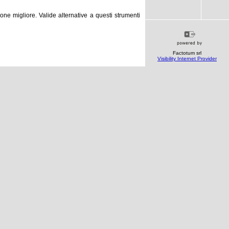
one migliore. Valide alternative a questi strumenti
Factotum srl
Visibility Internet Provider