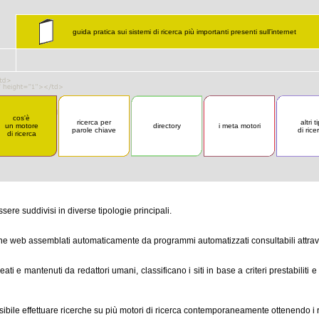
guida pratica sui sistemi di ricerca più importanti presenti sull’internet
cos'è
ricerca per
altri ti
un motore
directory
i meta motori
parole chiave
di rice
di ricerca
ssere suddivisi in diverse tipologie principali.
ine web assemblati automaticamente da programmi automatizzati consultabili attrav
ti e mantenuti da redattori umani, classificano i siti in base a criteri prestabiliti
bile effettuare ricerche su più motori di ricerca contemporaneamente ottenendo i ri