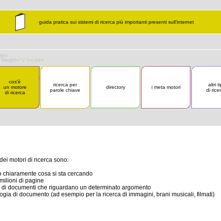
guida pratica sui sistemi di ricerca più importanti presenti sull’internet
cos'è
ricerca per
altri ti
un motore
directory
i meta motori
parole chiave
di rice
di ricerca
 dei motori di ricerca sono:
o chiaramente cosa si sta cercando
 milioni di pagine
ato di documenti che riguardano un determinato argomento
ogia di documento (ad esempio per la ricerca di immagini, brani musicali, filmati)