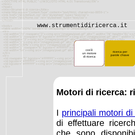
www.strumentidiricerca.it
cos'è
ricerca per
un motore
parole chiave
di ricerca
Motori di ricerca: 
I
principali motori di
di effettuare ricer
che sono disponibili