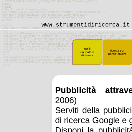
www.strumentidiricerca.it
cos'è
ricerca per
un motore
parole chiave
di ricerca
Pubblicità attrav
2006)
Serviti della pubblic
di ricerca Google e g
Disponi la pubblici