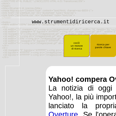
www.strumentidiricerca.it
cos'è
ricerca per
un motore
parole chiave
di ricerca
Yahoo! compera O
La notizia di oggi
Yahoo!, la più import
lanciato la prop
Overture
. Se l'oper