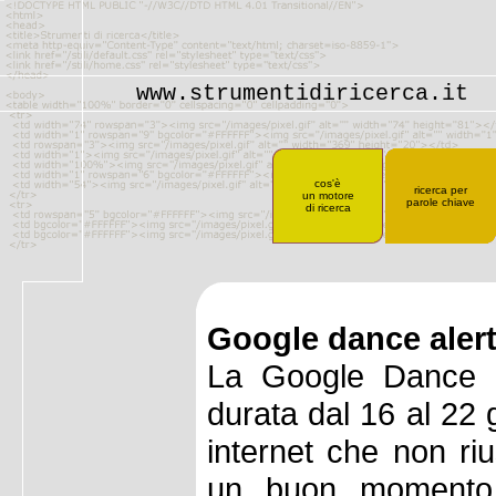
www.strumentidiricerca.it
cos'è
ricerca per
un motore
parole chiave
di ricerca
Google dance alert
La Google Dance d
durata dal 16 al 22 
internet che non ri
un buon momento 